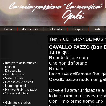
Home
Alcuni brani
Fotografie
Progetti
Testi
Testi
CD "GRANDE MUSI
CAVALLO PAZZO (Don 
Tu sei qui
Ricordi del passato
Che non ti sfiorano
Interprete della musica
italiana
Rimani lì
Discografia
La chiave dell'amore l'hai ge
Collaborazioni
Video di Gabi
Cavallo pazzo nudo non gal
Recensioni e articoli
Libro degli ospiti
Dove eri stata tu tristezza e
Richiedi Gabi alle radio
Suonerie di Gabi
Io fino a ieri non ti avevo vi
Con il mio primo uomo...no
Gabimusic studios