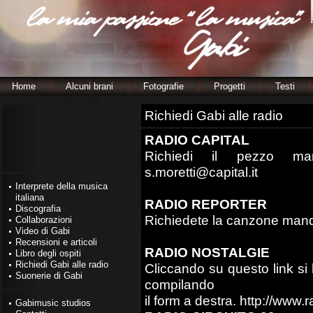
Home
Alcuni brani
Fotografie
Progetti
Testi
Richiedi Gabi alle radio
RADIO CAPITAL
Richiedi il pezzo ma
s.moretti@capital.it
Interprete della musica
italiana
RADIO REPORTER
Discografia
Richiedete la canzone mand
Collaborazioni
Video di Gabi
Recensioni e articoli
RADIO NOSTALGIE
Libro degli ospiti
Richiedi Gabi alle radio
Cliccando su questo link si 
Suonerie di Gabi
compilando
il form a destra.
http://www.ra
Gabimusic studios