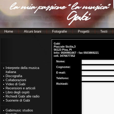
Home
Alcuni brani
Fotografie
Progetti
Testi
Gabi
Piazzale Sicilia,3
56123 Pisa, PI
Info: 0500981667 - fax 0503869221
cell. 3476677352
Nome:
Cognome:
Interprete della musica
italiana
E-mail:
Discografia
Telefono:
Collaborazioni
Video di Gabi
Richiedi:
Recensioni e articoli
Libro degli ospiti
Richiedi Gabi alle radio
Suonerie di Gabi
Gabimusic studios